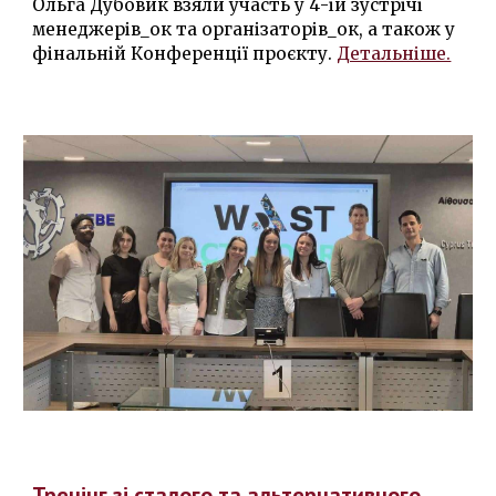
Ольга Дубовик взял
и
участь у
4
-ій зустрічі
менеджерів_ок та організаторів_ок
, а також у
фінальній Конференції проєкту
.
Детальніше.
Тренінг зі сталого та альтернативного