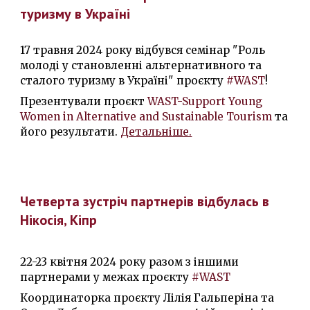
туризму в Україні
17 травня 2024 року відбувся семінар "Роль
молоді у становленні альтернативного та
сталого туризму в Україні" проєкту
#WAST
!
Презентували проєкт
WAST-Support Young
Women in Alternative and Sustainable Tourism
та
його результати.
Детальніше.
Четверта
зустріч партнерів відбулась в
Нікосія
,
Кіпр
22-23 квітня
202
4
року разом з іншими
партнерами у межах проєкту
#WAST
К
оординаторка проєкту
Лілія Гальперіна та